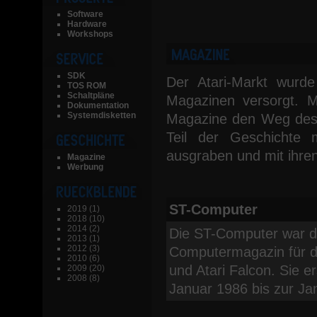
Software
Hardware
Workshops
SDK
Der Atari-Markt wurde
TOS ROM
Schaltpläne
Magazinen versorgt. 
Dokumentation
Systemdisketten
Magazine den Weg des v
Teil der Geschichte m
ausgraben und mit ihren 
Magazine
Werbung
ST-Computer
2019
(1)
2018
(10)
2014
(2)
Die ST-Computer war da
2013
(1)
2012
(3)
Computermagazin für de
2010
(6)
und Atari Falcon. Sie 
2009
(20)
2008
(8)
Januar 1986 bis zur J