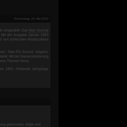
Donnerstag, 20. Mai 2010
ik eingestellt. Das
Atari-Journal
. Mit der Ausgabe Januar 1993
d von schlechten Absatzzahlen
en Atari-PD-Journal begann,
Markt. Mit der Namensänderung
nere Themen hinzu.
is 1993. Fehlende Jahrgänge
rung gekommen, folgte erst