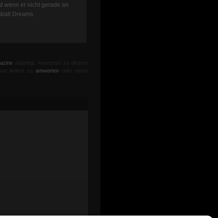
nd wenn er nicht gerade an
nball Dreams.
azine
abgelegt. Antworten zu diesem
sen Artikel zu
antworten
oder einen