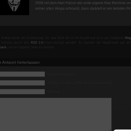
2008 mit dem Atari Falcon der erste eigene Atari Rechner u
seiner alten Vespa schraubt, dann daddelt er am liebsten Pi
 Artikel wurde am Donnerstag, 20. Mai 2010 um 14:39 erstellt und ist in der Kategorie
Mag
el können durch den
RSS 2.0
-Feed verfolgt werden. Es besteht die Möglichkeit auf die
back
von der eigenen Seite zu senden.
e Antwort hinterlassen
Name (erforderlich)
E-Mail (wird nicht veröffentlicht) (erforderlich)
Webseite