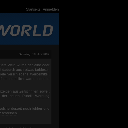
Startseite
|
Anmelden
Samstag, 18. Juli 2009
ere Welt, würde der eine oder
ht dadurch auch etwas farbloser.
iele verschiedene Werbemittel,
orm erhältlich waren oder in
nzeigen aus Zeitschriften soweit
n der neuen Rubrik
Werbung
welche derzeit noch fehlen und
nschreiben
.