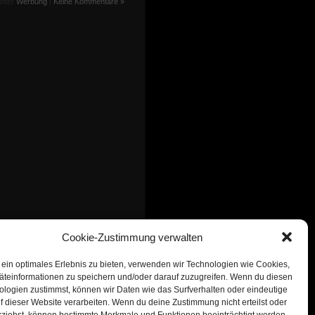
unter
Werbung
|
Keine Kommentare »
Cookie-Zustimmung verwalten
 ein optimales Erlebnis zu bieten, verwenden wir Technologien wie Cookies,
teinformationen zu speichern und/oder darauf zuzugreifen. Wenn du diesen
logien zustimmst, können wir Daten wie das Surfverhalten oder eindeutige
f dieser Website verarbeiten. Wenn du deine Zustimmung nicht erteilst oder