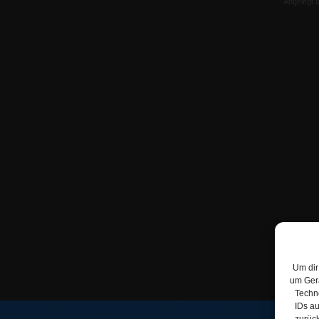
Abgelegt 
Um dir
um Gerä
Techno
IDs au