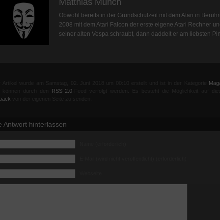
Matthias Münch
Obwohl bereits in der Grundschulzeit mit dem Atari in Berüh
2008 mit dem Atari Falcon der erste eigene Atari Rechner u
seiner alten Vespa schraubt, dann daddelt er am liebsten Pi
 Artikel wurde am Samstag, 02. Juni 2018 um 00:10 erstellt und ist in der Kategorie
Mag
el können durch den
RSS 2.0
-Feed verfolgt werden. Es besteht die Möglichkeit auf die
back
von der eigenen Seite zu senden.
e Antwort hinterlassen
Name (erforderlich)
E-Mail (wird nicht veröffentlicht) (erforderlich)
Webseite