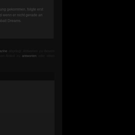
rung gekommen, folgte erst
nd wenn er nicht gerade an
nball Dreams.
azine
abgelegt. Antworten zu diesem
sen Artikel zu
antworten
oder einen