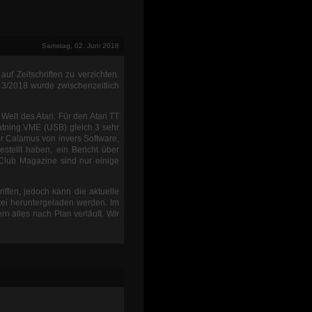
Samstag, 02. Juni 2018
uf Zeitschriften zu verzichten.
3/2018 wurde zwischenzeitlich
Welt des Atari. Für den Atari TT
htning VME (USB) gleich 3 sehr
er Calamus von invers Software,
stellt haben, ein Bericht über
Club Magazine sind nur einige
iffen, jedoch kann die aktuelle
ei heruntergeladen werden. Im
rn alles nach Plan verläuft. Wir