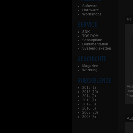
Software
Hardware
Workshops
ST
SDK
TOS ROM
Schaltpläne
Dokumentation
Systemdisketten
Magazine
Werbung
Aus
2019
(1)
übr
2018
(10)
2014
(2)
fre
2013
(1)
2012
(3)
2010
(6)
2009
(20)
2008
(8)
Aut