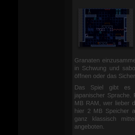
Granaten einzusammel
in Schwung und sabo
öffnen oder das Siche
Das Spiel gibt es i
japanischer Sprache. 
MB RAM, wer lieber das
hier 2 MB Speicher a
ganz klassisch mitt
angeboten.