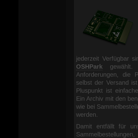
jederzeit Verfügbar s
OSHPark
gewählt. 
Anforderungen, die P
selbst der Versand ist
Pluspunkt ist einfach
Ein Archiv mit den be
wie bei Sammelbestell
werden.
Damit entfällt für 
Sammelbestellungen