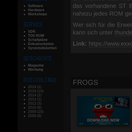
das vorhandene ST Bo
Software
Hardware
nahezu jedes ROM gen
Workshops
Wer sich für die Erwei
kann sich unter
thund
SDK
TOS ROM
Schaltpläne
Link:
https://www.exx
Dokumentation
Systemdisketten
Magazine
Werbung
FROGS
2019
(1)
2018
(10)
2014
(2)
2013
(1)
2012
(3)
2010
(6)
2009
(20)
2008
(8)