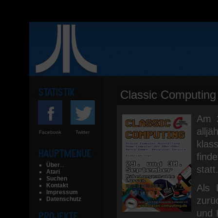
Classic Computing
Am 2
alljä
Facebook
Twitter
klas
find
Über
...
statt
Atari
Suchen
Kontakt
Als 
Impressum
zurü
Datenschutz
und 