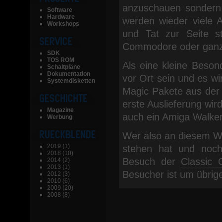
anzuschauen sondern 
Software
Hardware
werden wieder viele A
Workshops
und Tat zur Seite s
Commodore oder ganz
SDK
TOS ROM
Als eine kleine Beson
Schaltpläne
Dokumentation
vor Ort sein und es w
Systemdisketten
Magic Pakete aus der
erste Auslieferung wi
Magazine
auch ein Amiga Walker 
Werbung
Wer also an diesem W
2019
(1)
stehen hat und noch
2018
(10)
Besuch der
Classic 
2014
(2)
2013
(1)
Besucher ist um übrige
2012
(3)
2010
(6)
2009
(20)
2008
(8)