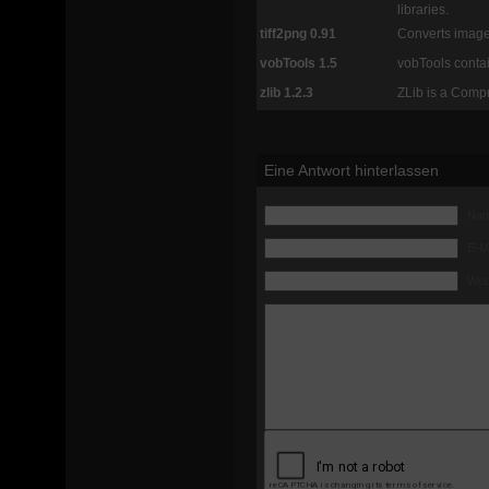
libraries.
tiff2png 0.91
Converts image
vobTools 1.5
vobTools conta
zlib 1.2.3
ZLib is a Comp
Eine Antwort hinterlassen
Name
E-Ma
Web