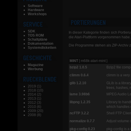
Software
Hardware
Workshops
SDK
In dieser Kategorie finden sich Portie
TOS ROM
die Atari-Plattform vorgenommen habe.
Schaltpläne
Dokumentation
Die Programme stehen als ZIP-Archiv z
Systemdisketten
MiNT
[ m68k-atari-mint ]
Magazine
bzip2 1.0.5
Bzip2 file com
Werbung
climm 0.6.4
climm is a very
glib 1.2.10
GLib is a librar
2019
(1)
trees, hashes, 
2018
(10)
lame 3.98b6
MPEG Audio Lay
2014
(2)
2013
(1)
libpng 1.2.35
Library to hand
2012
(3)
2010
(6)
which handles
2009
(20)
ncFTP 3.2.2
Shell FTP Clien
2008
(8)
normalize 0.7.7
Adjust volume 
pkg-config 0.23
pkg-config is a