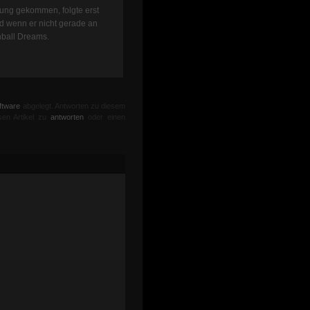
rung gekommen, folgte erst
nd wenn er nicht gerade an
nball Dreams.
ftware
abgelegt. Antworten zu diesem
sen Artikel zu
antworten
oder einen