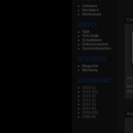
Software
Hardware
Workshops
Ca
SDK
TOS ROM
Schaltpläne
Dokumentation
Systemdisketten
Magazine
Werbung
imp
Bes
2019
(1)
dig
2018
(10)
2014
(2)
2013
(1)
2012
(3)
2010
(6)
2009
(20)
Aut
2008
(8)