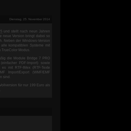
Dienstag, 25. November 2014
15
und stellt nach neun Jahren
ie neue Version bringt dabei so
ch. Neben der Windows-Version
 alle kompatiblen Systeme mit
m TrueColor Modus.
mäßig die Module Bridge 7 PRO
 (einfacher PDF-Import) sowie
t es mit RTF-IMex (RTF-Texte
EMF Import/Export (WMF/EMF
n sind.
ollversion für nur 199 Euro als
.