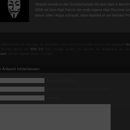
Obwohl bereits in der Grundschulzeit mit dem Atari in Berüh
2008 mit dem Atari Falcon der erste eigene Atari Rechner u
seiner alten Vespa schraubt, dann daddelt er am liebsten Pi
 Artikel wurde am Dienstag, 25. November 2014 um 10:23 erstellt und ist in der Kategorie
So
el können durch den
RSS 2.0
-Feed verfolgt werden. Es besteht die Möglichkeit auf die
back
von der eigenen Seite zu senden.
e Antwort hinterlassen
Name (erforderlich)
E-Mail (wird nicht veröffentlicht) (erforderlich)
Webseite