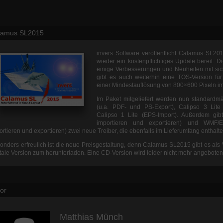
lamus SL2015
invers Software
veröffentlicht
Calamus SL20
wieder ein kostenpflichtiges Update bereit. D
einige Verbesserungen und Neuheiten mit si
gibt es auch weiterhin eine TOS-Version für
einer Mindestauflösung von 800×600 Pixeln i
Im Paket mitgeliefert werden nun standard
(u.a. PDF- und PS-Export), Calipso 3 Lite
Calipso 1 Lite (EPS-Import). Außerdem gib
importieren und exportieren) und WMF/
ortieren und exportieren) zwei neue Treiber, die ebenfalls im Lieferumfang enthalte
onders erfreulich ist die neue Preisgestaltung, denn Calamus SL2015 gibt es als V
itale Version zum herunterladen. Eine CD-Version wird leider nicht mehr angeboten
or
Matthias Münch